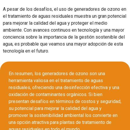
A pesar de los desafíos, el uso de generadores de ozono en
el tratamiento de aguas residuales muestra un gran potencial
para mejorar la calidad del agua y proteger el medio
ambiente. Con avances continuos en tecnología y una mayor
conciencia sobre la importancia de la gestión sostenible del
agua, es probable que veamos una mayor adopción de esta
tecnología en el futuro.
En resumen, los generadores de ozono son una
herramienta valiosa en el tratamiento de aguas
residuales, ofreciendo una desinfección efectiva y una
oxidación de contaminantes orgánicos. Si bien
presentan desafíos en términos de costos y seguridad,
su potencial para mejorar la calidad del agua y
promover la sostenibilidad ambiental los convierte en
una opción atractiva para plantas de tratamiento de
aguas residuales en todo el mundo.