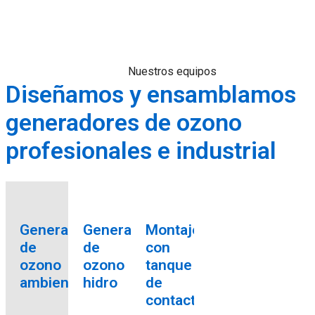
Nuestros equipos
Diseñamos y ensamblamos
generadores de ozono
profesionales e industrial
Generador
Generador
Montaje
de
de
con
ozono
ozono
tanque
ambiental
hidro
de
contacto