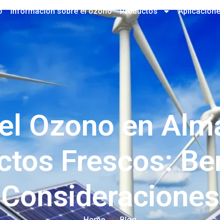
o
Información sobre el ozono
Productos
Aplicacion
del Ozono en Al
ctos Frescos: Ben
Consideraciones
Home
Blog