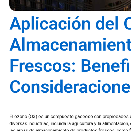
Aplicación del
Almacenamient
Frescos: Benefi
Consideracione
El ozono (O3) es un compuesto gaseoso con propiedades de
diversas industrias, incluida la agricultura y la alimentaci
las áreas de almacenamiento de productos frescos, como fr