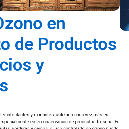
 Ozono en
o de Productos
cios y
s
sinfectantes y oxidantes, utilizado cada vez más en
ón, especialmente en la conservación de productos frescos. En
utas, verduras y carnes, el uso controlado de ozono puede