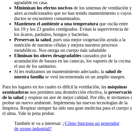
agradable en casa.
Minimizan los efectos nocivos
de los sistemas de ventilación y
aires acondicionados que no han tenido mantenimiento o cuyos
ductos se encuentren contaminados.
Mantienen el ambiente a una temperatura
que oscila entre
los 19 y los 23 grados centígrados. Evitan la supervivencia de
los ácaros, parásitos, hongos y bacterias.
Preservan la salud
, pues una mejor oxigenación ayuda a la
nutrición de nuestras células y mejora nuestros procesos
metabólicos. Nos otorga un cuerpo más saludable.
Eliminan los olores desagradables
causados por la
acumulación de basura en las canecas, los vapores de la cocina
el uso de los sanitarios.
Si les realizamos un mantenimiento adecuado, la
salud de
nuestra familia
se verá incrementada en un amplio margen.
Para los lugares en los cuales es difícil la ventilación, las
máquinas
ozonizadoras
nos permiten una desinfección efectiva, la
preservació
de la salud
y respirar un aire de mejor calidad. Por ello, te invitamos 
probar un nuevo ambiente. Implementa las nuevas tecnologías de la
limpieza. Respirar siempre ha sido una gran medicina para el cuerpo 
el alma. Vale la pena probar.
También te va a interesar:
¿Cómo funciona un generador
de ozono industrial?