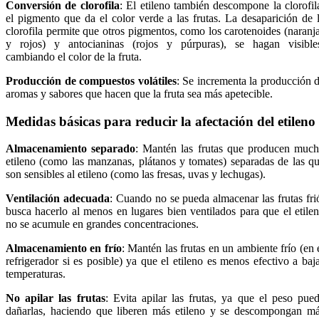
Conversión de clorofila
: El etileno también descompone la clorofil
el pigmento que da el color verde a las frutas. La desaparición de 
clorofila permite que otros pigmentos, como los carotenoides (naranj
y rojos) y antocianinas (rojos y púrpuras), se hagan visible
cambiando el color de la fruta.
Producción de compuestos volátiles
: Se incrementa la producción 
aromas y sabores que hacen que la fruta sea más apetecible.
Medidas básicas para reducir la afectación del etileno
Almacenamiento separado
: Mantén las frutas que producen muc
etileno (como las manzanas, plátanos y tomates) separadas de las q
son sensibles al etileno (como las fresas, uvas y lechugas).
Ventilación adecuada
: Cuando no se pueda almacenar las frutas fri
busca hacerlo al menos en lugares bien ventilados para que el etile
no se acumule en grandes concentraciones.
Almacenamiento en frío
: Mantén las frutas en un ambiente frío (en 
refrigerador si es posible) ya que el etileno es menos efectivo a baj
temperaturas.
No apilar las frutas
: Evita apilar las frutas, ya que el peso pue
dañarlas, haciendo que liberen más etileno y se descompongan m