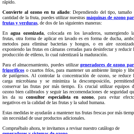
rápido.
Convierte al ozono en tu aliado
: Dependiendo del tipo, tamaño
cantidad de la fruta, puedes utilizar nuestras
máquinas de ozono pa
frutas y verduras
, de dos de las siguientes maneras:
En
agua ozonizada
, colocada en los lavaderos, sumergiendo l
frutas, otra forma de aplicar en lavado es en forma de ducha, amb
metodos para eliminar bacterias y hongos, o en aire ozonizad
exponiendo las frutas en cámaras cerradas para desinfectar y reducir 
producción de etileno, lo cual ralentizará la maduración.
Para el almacenamiento, puedes utilizar
generadores de ozono pa
frigoríficos
o cuartos fríos, para mantener un ambiente limpio y lib
de patógenos. Al controlar la concentración de ozono, se reduce 
carga microbiana y se minimiza la descomposición, permitien
conservar las frutas por más tiempo. Es crucial utilizar equipos 
ozono bien calibrados y seguir las recomendaciones de seguridad q
les da su
consultor especialista en ozono
, para evitar efect
negativos en la calidad de las frutas y la salud humana.
Estas medidas te ayudarán a mantener tus frutas frescas por más tiem
sin necesidad de usar productos adicionales.
Compruébalo ahora, te invitamos a revisar nuestro catálogo de
generadores y sistemas de ozono
.