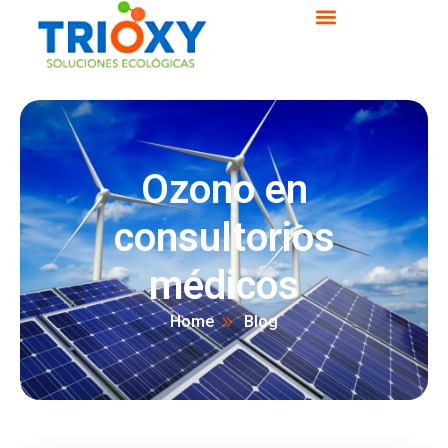
Ozono en
consultorios
médicos
Home
Blog