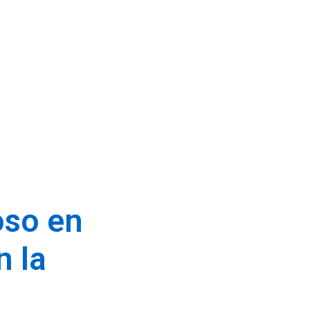
Inicio
Aplicaciones de ozono acuoso
oso en
n la