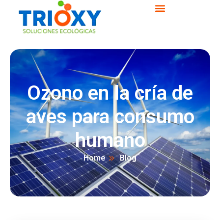
Ozono en la cría de
aves para consumo
humano
Home
Blog