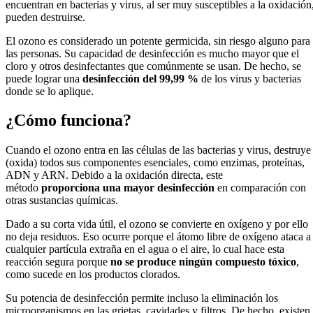
encuentran en bacterias y virus, al ser muy susceptibles a la oxidación
pueden destruirse.
El ozono es considerado un potente germicida, sin riesgo alguno para
las personas. Su capacidad de desinfección es mucho mayor que el
cloro y otros desinfectantes que comúnmente se usan. De hecho, se
puede lograr una
desinfección del 99,99 %
de los virus y bacterias
donde se lo aplique.
¿Cómo funciona?
Cuando el ozono entra en las células de las bacterias y virus, destruye
(oxida) todos sus componentes esenciales, como enzimas, proteínas,
ADN y ARN. Debido a la oxidación directa, este
método
proporciona una mayor desinfección
en comparación con
otras sustancias químicas.
Dado a su corta vida útil, el ozono se convierte en oxígeno y por ello
no deja residuos. Eso ocurre porque el átomo libre de oxígeno ataca a
cualquier partícula extraña en el agua o el aire, lo cual hace esta
reacción segura porque
no se produce ningún compuesto tóxico
,
como sucede en los productos clorados.
Su potencia de desinfección permite incluso la eliminación los
microorganismos en las grietas, cavidades y filtros. De hecho, existen