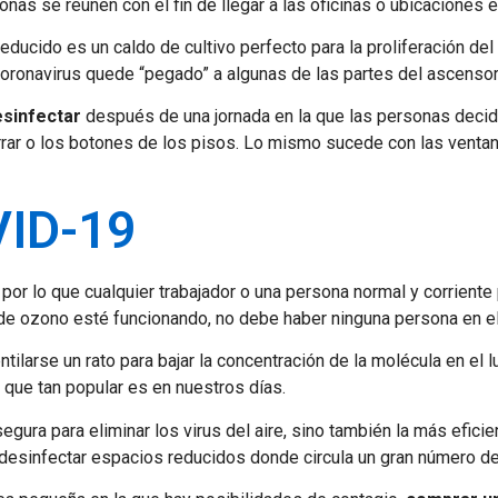
onas se reúnen con el fin de llegar a las oficinas o ubicaciones 
ucido es un caldo de cultivo perfecto para la proliferación del 
l coronavirus quede “pegado” a algunas de las partes del ascensor
esinfectar
después de una jornada en la que las personas decida
errar o los botones de los pisos. Lo mismo sucede con las ventan
VID-19
, por lo que cualquier trabajador o una persona normal y corrien
de ozono esté funcionando, no debe haber ninguna persona en el
larse un rato para bajar la concentración de la molécula en el lu
 que tan popular es en nuestros días.
ura para eliminar los virus del aire, sino también la más efici
esinfectar espacios reducidos donde circula un gran número de 