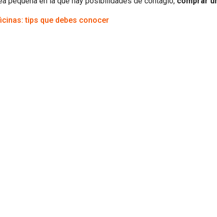
rea pequeña en la que hay posibilidades de contagio,
comprar un
cinas: tips que debes conocer