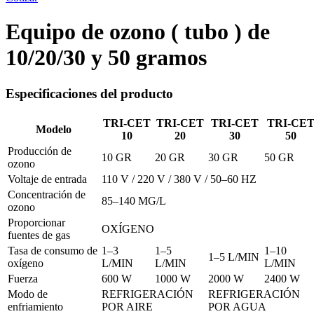
Equipo de ozono ( tubo ) de
10/20/30 y 50 gramos
Especificaciones del producto
TRI-CET
TRI-CET
TRI-CET
TRI-CE
Modelo
10
20
30
50
Producción de
10 GR
20 GR
30 GR
50 GR
ozono
Voltaje de entrada
110 V / 220 V / 380 V / 50–60 HZ
Concentración de
85–140 MG/L
ozono
Proporcionar
OXÍGENO
fuentes de gas
Tasa de consumo de
1–3
1–5
1–10
1–5 L/MIN
oxígeno
L/MIN
L/MIN
L/MIN
Fuerza
600 W
1000 W
2000 W
2400 W
Modo de
REFRIGERACIÓN
REFRIGERACIÓN
enfriamiento
POR AIRE
POR AGUA