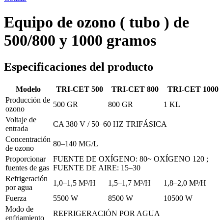
Equipo de ozono ( tubo ) de
500/800 y 1000 gramos
Especificaciones del producto
Modelo
TRI-CET 500
TRI-CET 800
TRI-CET 1000
Producción de
500 GR
800 GR
1 KL
ozono
Voltaje de
CA 380 V / 50–60 HZ TRIFÁSICA
entrada
Concentración
80–140 MG/L
de ozono
Proporcionar
FUENTE DE OXÍGENO: 80~ OXÍGENO 120 ;
fuentes de gas
FUENTE DE AIRE: 15–30
Refrigeración
1,0–1,5 M³/H
1,5–1,7 M³/H
1,8–2,0 M³/H
por agua
Fuerza
5500 W
8500 W
10500 W
Modo de
REFRIGERACIÓN POR AGUA
enfriamiento