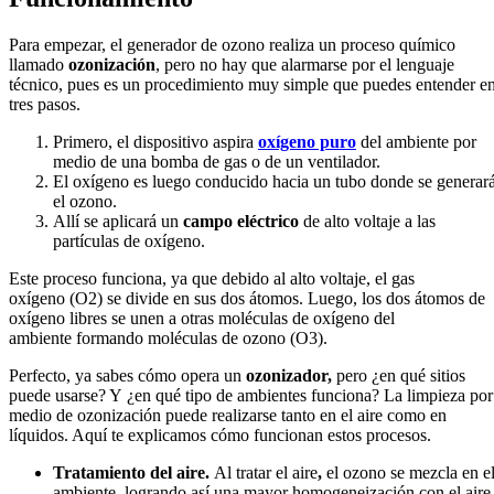
Para empezar, el generador de ozono realiza un proceso químico
llamado
ozonización
, pero no hay que alarmarse por el lenguaje
técnico, pues es un procedimiento muy simple que puedes entender e
tres pasos.
Primero, el dispositivo aspira
oxígeno puro
del ambiente por
medio de una bomba de gas o de un ventilador.
El oxígeno es luego conducido hacia un tubo donde se generar
el ozono.
Allí se aplicará un
campo eléctrico
de alto voltaje a las
partículas de oxígeno.
Este proceso funciona, ya que debido al alto voltaje, el gas
oxígeno (O2) se divide en sus dos átomos. Luego, los dos átomos de
oxígeno libres se unen a otras moléculas de oxígeno del
ambiente formando moléculas de ozono (O3).
Perfecto, ya sabes cómo opera un
ozonizador,
pero ¿en qué sitios
puede usarse? Y ¿en qué tipo de ambientes funciona? La limpieza por
medio de ozonización puede realizarse tanto en el aire como en
líquidos. Aquí te explicamos cómo funcionan estos procesos.
Tratamiento del aire.
Al tratar el aire
,
el ozono se mezcla en e
ambiente, logrando así una mayor homogeneización con el aire