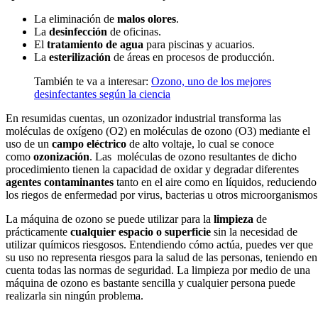
La eliminación de
malos olores
.
La
desinfección
de oficinas.
El
tratamiento de agua
para piscinas y acuarios.
La
esterilización
de áreas en procesos de producción.
También te va a interesar:
Ozono, uno de los mejores
desinfectantes según la ciencia
En resumidas cuentas, un ozonizador industrial transforma las
moléculas de oxígeno (O2) en moléculas de ozono (O3) mediante el
uso de un
campo eléctrico
de alto voltaje, lo cual se conoce
como
ozonización
. Las moléculas de ozono resultantes de dicho
procedimiento tienen la capacidad de oxidar y degradar diferentes
agentes contaminantes
tanto en el aire como en líquidos, reduciendo
los riegos de enfermedad por virus, bacterias u otros microorganismos
La máquina de ozono se puede utilizar para la
limpieza
de
prácticamente
cualquier espacio o superficie
sin la necesidad de
utilizar químicos riesgosos. Entendiendo cómo actúa, puedes ver que
su uso no representa riesgos para la salud de las personas, teniendo en
cuenta todas las normas de seguridad. La limpieza por medio de una
máquina de ozono es bastante sencilla y cualquier persona puede
realizarla sin ningún problema.